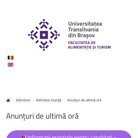
|
Admitere
|
Admitere licență
|
Anunțuri de ultimă oră
Anunțuri
de
ultimă
oră
Informații esențiale pentru candidați –