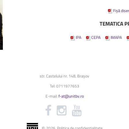
Biblioteca Universității
Fișă dise
Secretariat
TEMATICA P
...
IPA
CEPA
IMAPA
str. Castelului nr. 148, Brașov
Tel: 0711977653
E-mail:
f-at@unitbv.ro
©
2026
.
Politica de confidențialitate