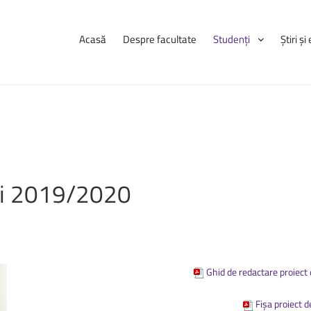
Acasă
Despre facultate
Studenți
Știri ș
Navigare
Știri
și
eve
Consultă orarul
Programarea examenelor
i
2019/2020
udenților, pe
Licență și disertație
ații complete
Erasmus
a, informații
tele care se
Practică
Burse
Ghid de redactare proiect
Cazări
Fișa proiect 
Anunțuri