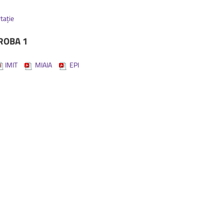
național
ANBCT
2026
&nbsp;
17 aprilie
rtație
2026,&nbsp;
Facultatea de
Alimentație și turism, Corpul
ROBA 1
IMIT
MIAIA
EPI