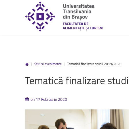
|
Știri și evenimente
|
Tematică finalizare studii 2019/2020
unitbv.ro
Tematică
finalizare
studi
Accesează pagina dedicată st
www.unitbv.ro. Vei găsi inform
privind mobilitățile, practic
on 17 Februarie 2020
administrative și evenimen
desfășoară în universitate.
www.unitbv.ro