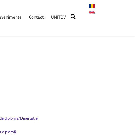
i evenimente
Contact
UNITBV
nimente
Workshop
pentru
studenți,
susținut
de
Carrefour
13 mai 2026, ora 13:00,
(corp R, sala RP6)
Crosul
Universității
Transilvania
2026
7 mai 2026, ora: 10:30, Start:
Cantina ...
 de diplomă/Disertație
de diplomă
Clasa
cu
Gust
–
Program