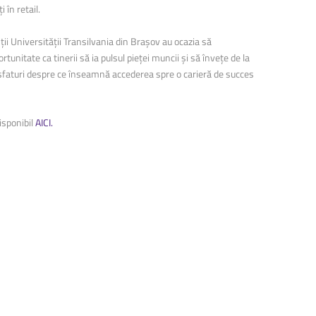
național
ANBCT
2026
în retail.
&nbsp;
17 aprilie
2026,&nbsp;
Facultatea de
ii Universității Transilvania din Brașov au ocazia să
Alimentație și turism, Corpul
unitate ca tinerii să ia pulsul pieței muncii și să învețe de la
te sfaturi despre ce înseamnă accederea spre o carieră de succes
isponibil
AICI.