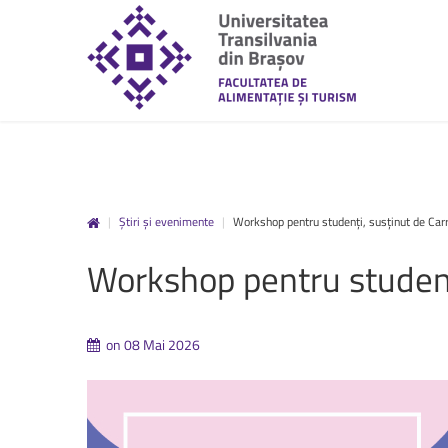
|
Știri și evenimente
|
Workshop pentru studenți, susținut de Car
unitbv.ro
Workshop
pentru
studen
Accesează pagina dedicată st
www.unitbv.ro. Vei găsi inform
privind mobilitățile, practic
on 08 Mai 2026
administrative și evenimen
desfășoară în universitate.
www.unitbv.ro