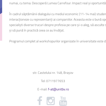
numai, cu tema: Descoperă Lumea Carrefour: Impact real și oportunități 
Biblioteca Universității
În cadrul săptămânii dialogului cu mediul economic (11-14 mai) studenț
Secretariat
interacționeze cu reprezentanți ai companiilor. Aceasta este o bună oport
...
specialiști diverse trucuri despre profesia pe care și-o aleg, să ascul
și să pună în practică ceea ce au învățat.
Programul complet al workshopurilor organizate în universitate este d
str. Castelului nr. 148, Brașov
Tel: 0711977653
E-mail:
f-at@unitbv.ro