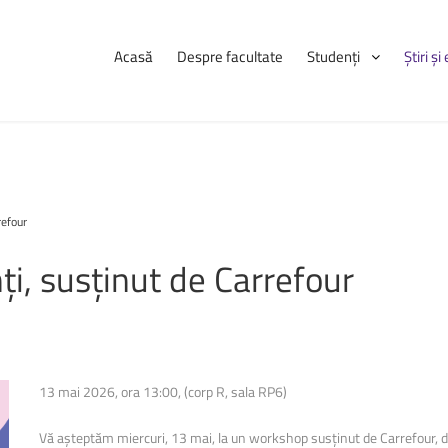
Acasă
Despre facultate
Studenți
Știri ș
Navigare
Știri
și
eve
refour
Consultă orarul
Programarea examenelor
ți,
susținut
de
Carrefour
udenților, pe
Licență și disertație
ații complete
Erasmus
a, informații
tele care se
Practică
Burse
13 mai 2026, ora 13:00, (corp R, sala RP6)
Cazări
Vă așteptăm miercuri, 13 mai, la un workshop susținut de Carrefour, ded
Anunțuri