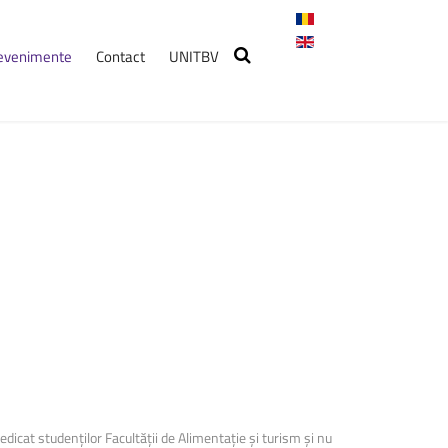
i evenimente
Contact
UNITBV
nimente
Workshop
pentru
studenți,
susținut
de
Carrefour
13 mai 2026, ora 13:00,
(corp R, sala RP6)
Crosul
Universității
Transilvania
2026
7 mai 2026, ora: 10:30, Start:
Cantina ...
icat studenților Facultății de Alimentație și turism și nu
Clasa
cu
Gust
–
Program